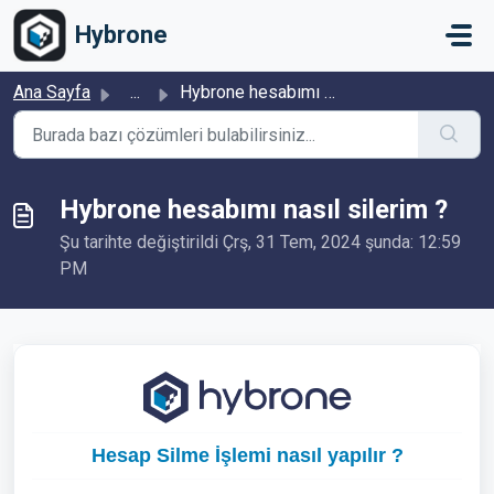
Ana içeriğe geç
Hybrone
Ana Sayfa
...
Hybrone hesabımı nasıl silerim ?
Hybrone hesabımı nasıl silerim ?
Şu tarihte değiştirildi Çrş, 31 Tem, 2024 şunda: 12:59
PM
Hesap Silme İşlemi nasıl yapılır ?