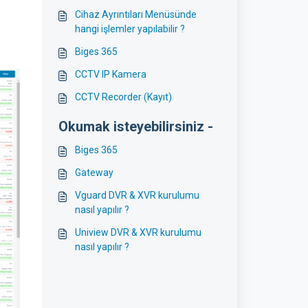
Cihaz Ayrıntıları Menüsünde
hangi işlemler yapılabilir ?
Biges 365
CCTV IP Kamera
CCTV Recorder (Kayıt)
Okumak isteyebilirsiniz -
Biges 365
Gateway
Vguard DVR & XVR kurulumu
nasıl yapılır ?
Uniview DVR & XVR kurulumu
nasıl yapılır ?