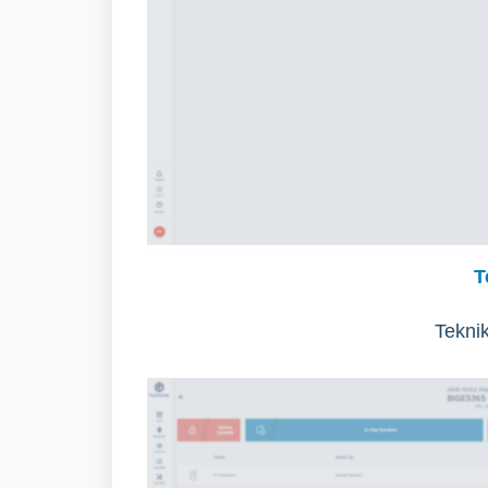
T
Tekni