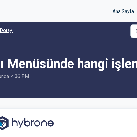
Ana Sayfa
etayları
rı Menüsünde hangi işleml
şunda: 4:36 PM