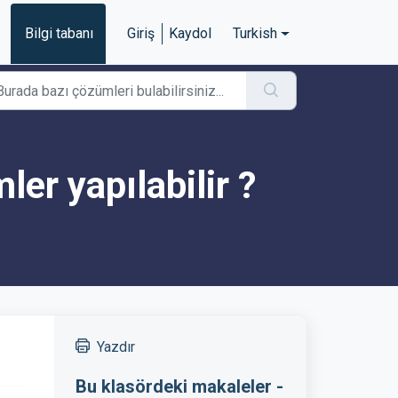
Bilgi tabanı
Giriş
Kaydol
Turkish
er yapılabilir ?
Yazdır
Bu klasördeki makaleler -