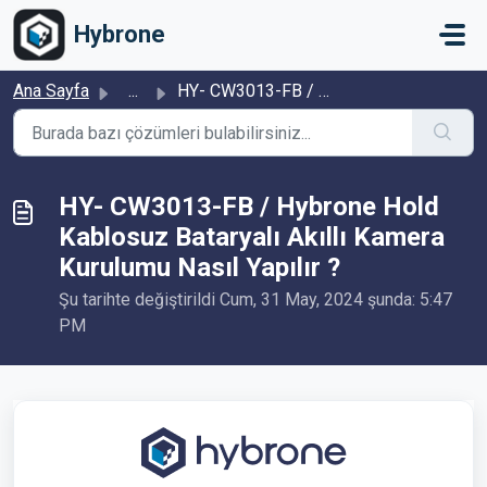
Ana içeriğe geç
Hybrone
Ana Sayfa
...
HY- CW3013-FB / Hybrone Hold Kablosuz Bataryalı Akıllı Ka...
HY- CW3013-FB / Hybrone Hold
Kablosuz Bataryalı Akıllı Kamera
Kurulumu Nasıl Yapılır ?
Şu tarihte değiştirildi Cum, 31 May, 2024 şunda: 5:47
PM